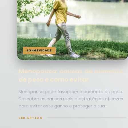
LONGEVIDADE
Menopausa: causas do aumento
de peso e como evitar
Menopausa pode favorecer o aumento de peso.
Descobre as causas reais e estratégias eficazes
para evitar este ganho e proteger a tua…
LER ARTIGO