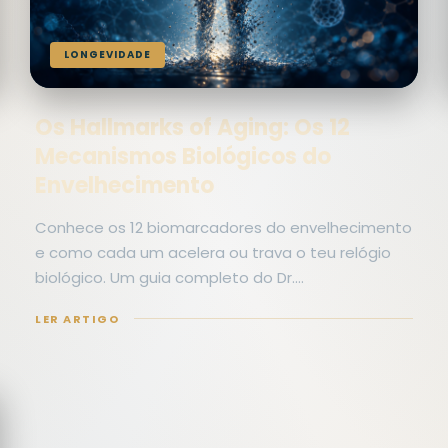
LONGEVIDADE
Os Hallmarks of Aging: Os 12
Mecanismos Biológicos do
Envelhecimento
Conhece os 12 biomarcadores do envelhecimento
e como cada um acelera ou trava o teu relógio
biológico. Um guia completo do Dr.…
LER ARTIGO