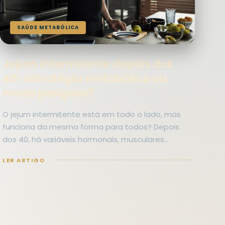
SAÚDE METABÓLICA
Jejum intermitente depois dos
40: estratégia metabólica ou
moda perigosa?
O jejum intermitente está em todo o lado, mas
funciona da mesma forma para todos? Depois
dos 40, há variáveis hormonais, musculares…
LER ARTIGO