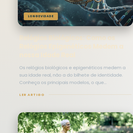
LONGEVIDADE
Relógios Biológicos: Como os
Relógios Epigenéticos Medem a
nossa Idade Real
Os relógios biológicos e epigenéticos medem a
sua idade real, não a do bilhete de identidade.
Conheça os principais modelos, o que…
LER ARTIGO