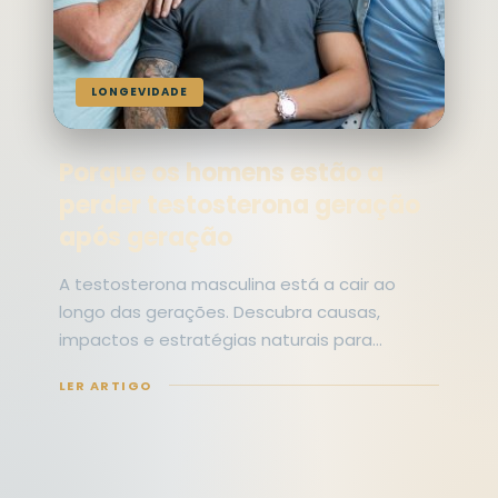
LONGEVIDADE
Porque os homens estão a
perder testosterona geração
após geração
A testosterona masculina está a cair ao
longo das gerações. Descubra causas,
impactos e estratégias naturais para
otimizar os seus níveis.
LER ARTIGO